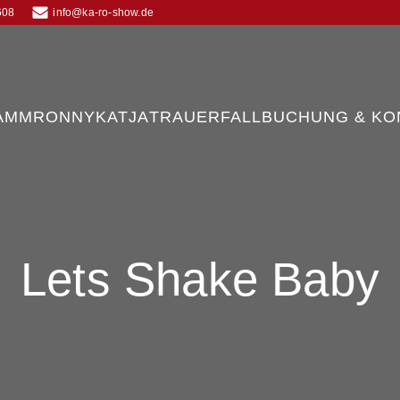
608
info@ka-ro-show.de
AMM
RONNY
KATJA
TRAUERFALL
BUCHUNG & KO
Lets Shake Baby