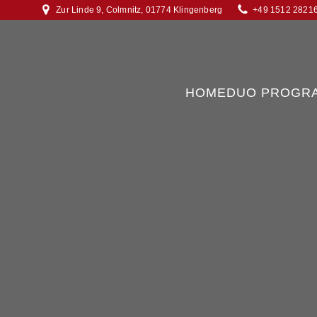
Zur Linde 9, Colmnitz, 01774 Klingenberg
+49 1512 2821
HOME
DUO PROGR